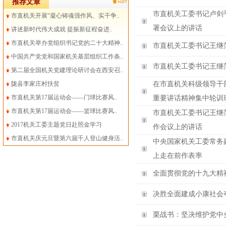
推荐文章
市直机关工委书记卢剑
市直机关开展“凝心铸魂强作风、实干争..
署会议上的讲话
讲述新时代伟大成就 提振新征程奋进..
市直机关举办党组织书记党的二十大精神..
市直机关工委书记王继
中国共产党党和国家机关基层组织工作条..
市直机关工委书记王继
第二届全国机关党建理论研讨会在西安召..
陇县李家庄村扶贫
在市直机关科级领导干
市直机关第17届运动会——门球比赛风..
重要讲话精神集中轮训
市直机关第17届运动会——篮球比赛风..
市直机关工委书记王继
2017机关工委主题党日赴照金学习
作会议上的讲话
市直机关庆元旦暨第六届千人登山健身活..
中央国家机关工委常务
上走在前作表率
全面贯彻党的十九大精
决胜全面建成小康社会
栗战书：坚决维护党中